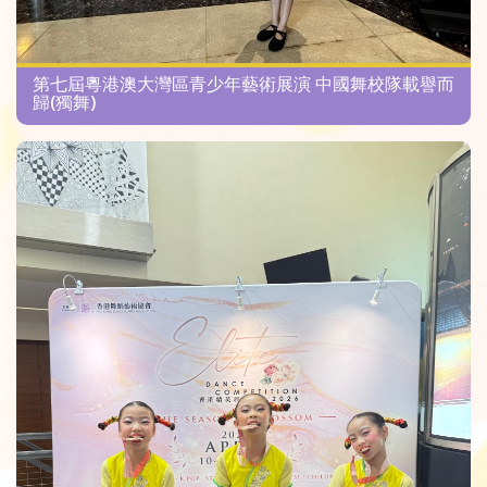
第七屆粵港澳大灣區青少年藝術展演 中國舞校隊載譽而
歸(獨舞)