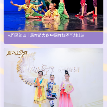
屯門區第四十屆舞蹈大賽 中國舞校隊再創佳績