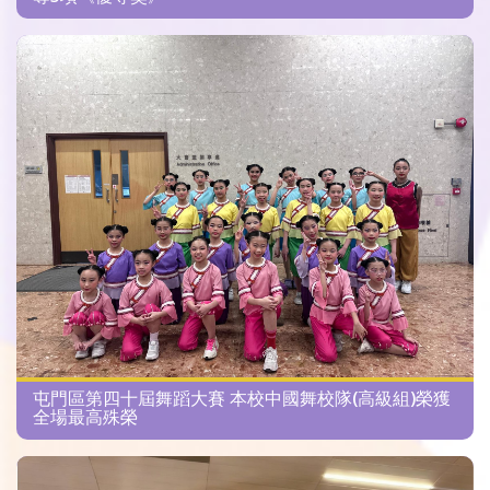
屯門區第四十屆舞蹈大賽 本校中國舞校隊(高級組)榮獲
全場最高殊榮