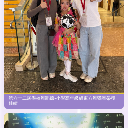
第六十二屆學校舞蹈節-小學高年級組東方舞獨舞榮獲
佳績