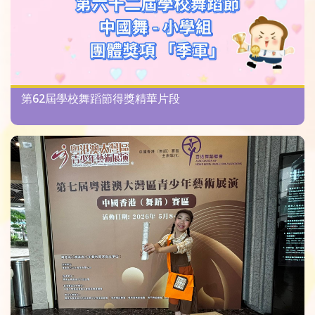
第62屆學校舞蹈節得獎精華片段