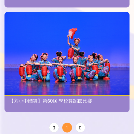
【方小中國舞】第60屆 學校舞蹈節比賽
1