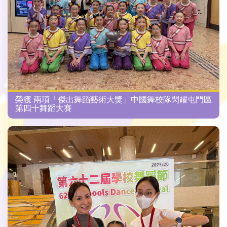
榮獲 兩項「傑出舞蹈藝術大獎」中國舞校隊閃耀屯門區
第四十舞蹈大賽