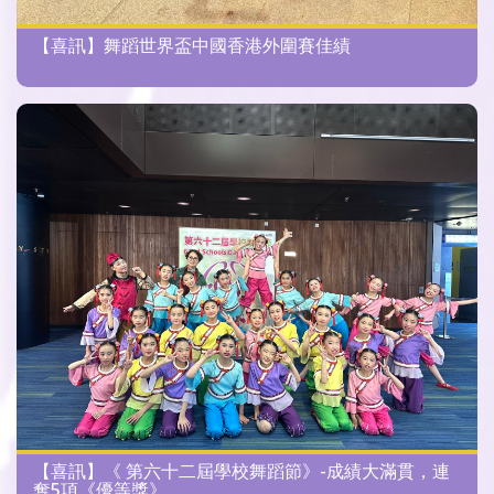
【喜訊】舞蹈世界盃中國香港外圍賽佳績
【喜訊】《 第六十二屆學校舞蹈節》-成績大滿貫，連
奪5項《優等獎》