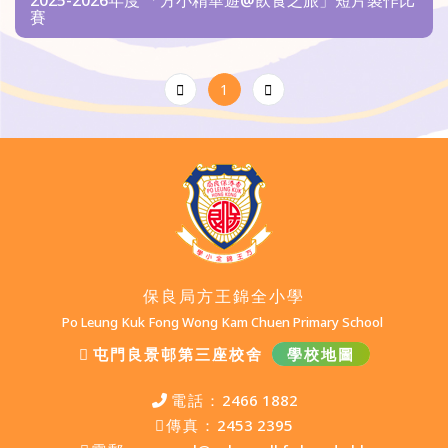
賽
1
保良局方王錦全小學
Po Leung Kuk Fong Wong Kam Chuen Primary School
屯門良景邨第三座校舍
學校地圖
電話：
2466 1882
傳真：
2453 2395