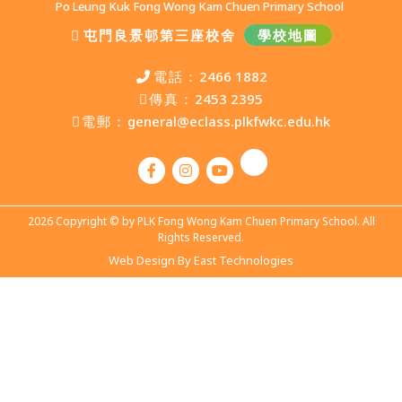
Po Leung Kuk Fong Wong Kam Chuen Primary School
屯門良景邨第三座校舍
學校地圖
電話：
2466 1882
傳真：
2453 2395
電郵：
general@eclass.plkfwkc.edu.hk
2026 Copyright © by PLK Fong Wong Kam Chuen Primary School. All
Rights Reserved.
Web Design By East Technologies