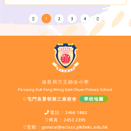
1
2
3
4
保良局方王錦全小學
Po Leung Kuk Fong Wong Kam Chuen Primary School
屯門良景邨第三座校舍
學校地圖
電話：
2466 1882
傳真：
2453 2395
電郵：
general@eclass.plkfwkc.edu.hk