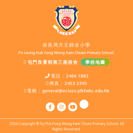
保良局方王錦全小學
Po Leung Kuk Fong Wong Kam Chuen Primary School
屯門良景邨第三座校舍
學校地圖
電話：
2466 1882
傳真：
2453 2395
電郵：
general@eclass.plkfwkc.edu.hk
2026 Copyright © by PLK Fong Wong Kam Chuen Primary School. All
Rights Reserved.