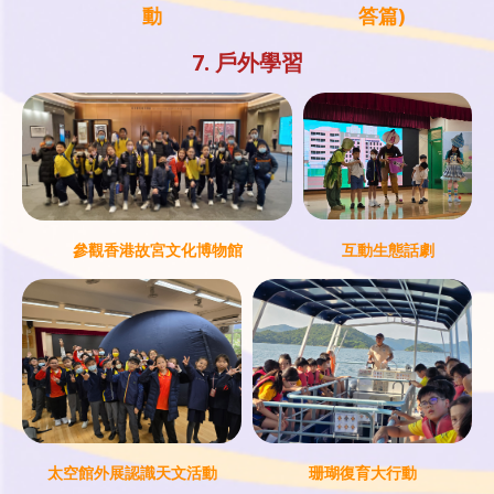
動
答篇)
7. 戶外學習
參觀香港故宮文化博物館
互動生態話劇
太空館外展認識天文活動
珊瑚復育大行動