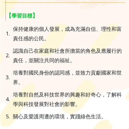
【
】
學習目標
保持健康的個人發展，成為充滿自信、理性和富
1.
責任感的公民。
認識自己在家庭和社會所擔當的角色及應履行的
2.
責任，並關注共同的福祉。
培養對國民身份的認同感，並致力貢獻國家和世
3.
界。
培養對自然及科技世界的興趣和好奇心，了解科
4.
學與科技發展對社會的影響。
5.
關心及愛護周遭的環境，實踐綠色生活。