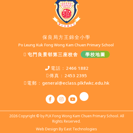
保良局方王錦全小學
Po Leung Kuk Fong Wong Kam Chuen Primary School
屯門良景邨第三座校舍
學校地圖
電話：
2466 1882
傳真：
2453 2395
電郵：
general@eclass.plkfwkc.edu.hk
2026 Copyright © by PLK Fong Wong Kam Chuen Primary School. All
Rights Reserved.
Web Design By East Technologies