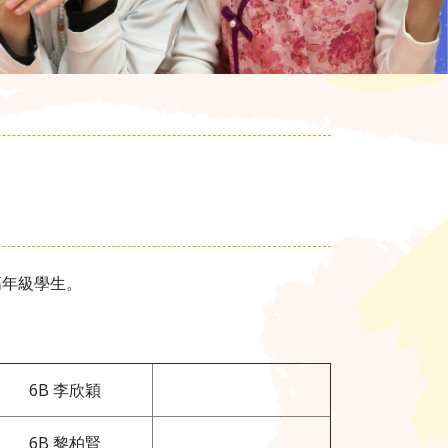
高年級學生。
6B 李欣穎
6B 黎柏賢