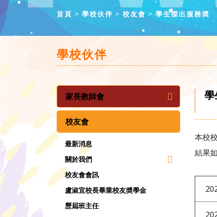
首頁
學校伙伴
校友會
學生傑出服務奬
學校伙伴
學
家長教師會
校友會
本校
最新消息
結果
關於我們
校友會會訊
20
盧淑宜校長畢業校友奬學金
歷屆班主任
20