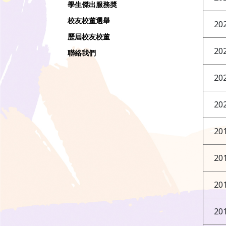
學生傑出服務奬
校友校董選舉
20
歷屆校友校董
20
聯絡我們
20
20
20
20
20
20