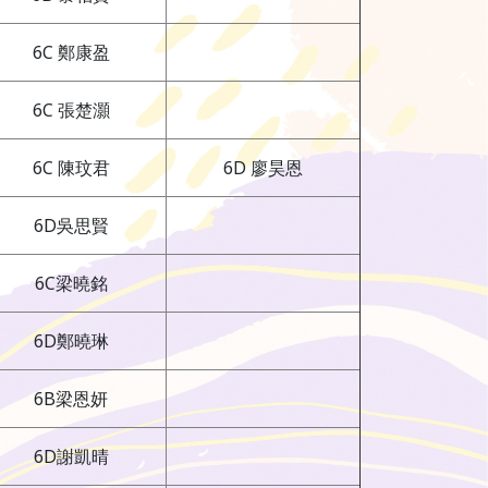
6C 鄭康盈
6C 張楚灝
6C 陳玟君
6D 廖昊恩
6D吳思賢
6C梁曉銘
6D鄭曉琳
6B梁恩妍
6D謝凱晴