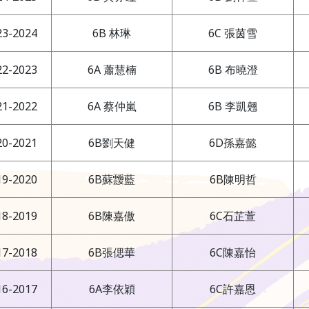
23-2024
6B 林琳
6C 張茵雪
22-2023
6A 蕭慧楠
6B 布曉澄
21-2022
6A 蔡仲嵐
6B 李凱翹
20-2021
6B劉天健
6D孫嘉懿
19-2020
6B蘇靉藍
6B陳明哲
18-2019
6B陳嘉傲
6C石芷萱
17-2018
6B張偲華
6C陳嘉怡
16-2017
6A李依穎
6C許嘉恩