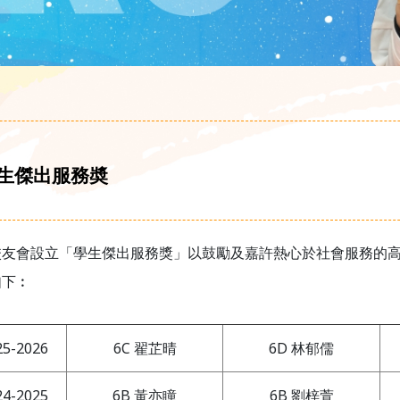
生傑出服務奬
校友會設立「學生傑出服務獎」以鼓勵及嘉許熱心於社會服務的
如下︰
25-2026
6C 翟芷晴
6D 林郁儒
24-2025
6B 黃亦瞳
6B 劉梓萱