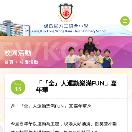
校園活動
首頁
校園活動
「『全』人運動樂滿FUN」嘉
May
15
年華
🎉「『全』人運動樂滿FUN」🏃‍♀️嘉年華🎉
今屆嘉年華以運動為主題，現場人頭湧湧、歡笑聲不斷，