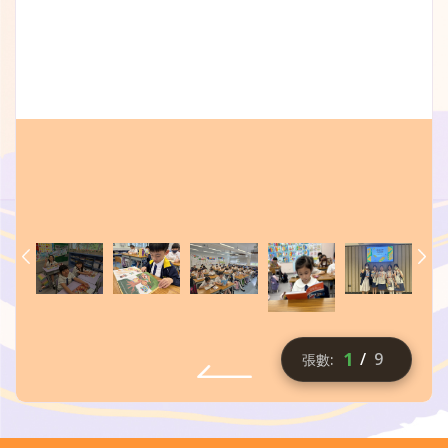
2
/
9