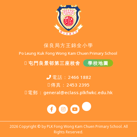
保良局方王錦全小學
Po Leung Kuk Fong Wong Kam Chuen Primary School
屯門良景邨第三座校舍
學校地圖
電話：
2466 1882
傳真：
2453 2395
電郵：
general@eclass.plkfwkc.edu.hk
2026 Copyright © by PLK Fong Wong Kam Chuen Primary School. All
Rights Reserved.