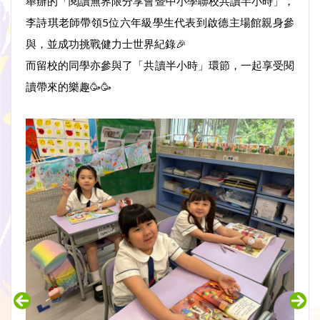
舉辦的「閱讀無界限分享會暨中小學聯校共讀半小時」，
李詩琪老師帶領5位六年級學生代表到啟德主場館親身參
與，並成功挑戰健力士世界紀錄🎉
而留校的同學亦參與了「共讀半小時」環節，一起享受閱
讀帶來的樂趣🥳🥳