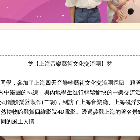
🎊【上海音樂藝術文化交流團】🎊
樂🎼團隊的同學，參加了上海四天音樂🎼藝術文化交流團👏
內中樂團的排練，與內地學生進行輕鬆愉快的中樂交流活動
司體驗樂器製作(二胡)，到訪了上海音樂廳、上海磁浮
然博物館觀賞四維影院4D電影。透過參觀上海的著名景
不同的風土人情。